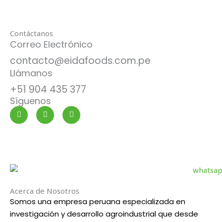
a
g
e
Contáctanos
Correo Electrónico
*
contacto@eidafoods.com.pe
Llámanos
+51 904 435 377
Síguenos
F
T
Y
a
w
o
c
i
u
e
t
t
b
t
u
o
e
b
o
r
e
k
-
f
Acerca de Nosotros
Somos una empresa peruana especializada en
investigación y desarrollo agroindustrial que desde